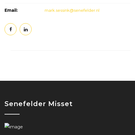
Email:
mark.sessink@senefelder.nl
Senefelder Misset