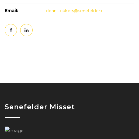
Email:
dennis.rikkers@senefelder.nl
Senefelder Misset